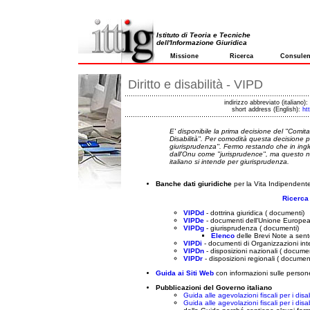
Istituto di Teoria e Tecniche
dell'Informazione Giuridica
Missione
Ricerca
Consule
Diritto e disabilità - VIPD
indirizzo abbreviato (italiano):
short address (English):
ht
E' disponibile la prima decisione del ''Comita
Disabilità''. Per comodità questa decisione p
giurisprudenza''. Fermo restando che in ingl
dall'Onu come ''jurisprudence'', ma questo 
italiano si intende per giurisprudenza.
Banche dati giuridiche
per la Vita Indipendente
Ricerca 
VIPDd
- dottrina giuridica ( documenti)
VIPDe
- documenti dell'Unione Europea e
VIPDg
- giurisprudenza ( documenti)
Elenco
delle Brevi Note a sen
VIPDi
- documenti di Organizzazioni int
VIPDn
- disposizioni nazionali ( documen
VIPDr
- disposizioni regionali ( documen
Guida ai Siti Web
con informazioni sulle persone
Pubblicazioni del Governo italiano
Guida alle agevolazioni fiscali per i disab
Guida alle agevolazioni fiscali per i disab