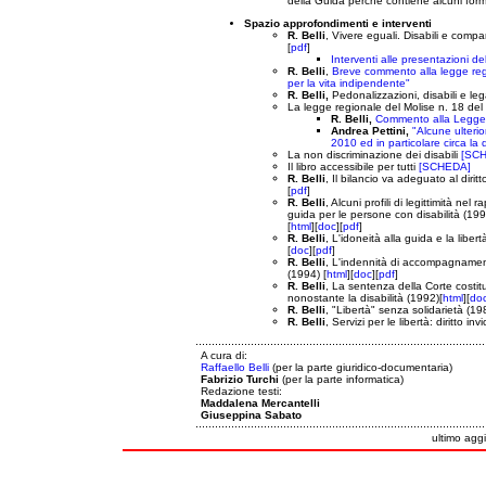
della Guida perché contiene alcuni form
Spazio approfondimenti e interventi
R. Belli
, Vivere eguali. Disabili e compa
[
pdf
]
Interventi alle presentazioni d
R. Belli
,
Breve commento alla legge regi
per la vita indipendente"
R. Belli,
Pedonalizzazioni, disabili e leg
La legge regionale del Molise n. 18 del 
R. Belli,
Commento alla Legge 
Andrea Pettini,
"Alcune ulterior
2010 ed in particolare circa la 
La non discriminazione dei disabili
[SC
Il libro accessibile per tutti
[SCHEDA]
R. Belli
, Il bilancio va adeguato al dirit
[
pdf
]
R. Belli
, Alcuni profili di legittimità n
guida per le persone con disabilità (199
[
html
][
doc
][
pdf
]
R. Belli
, L'idoneità alla guida e la liber
[
doc
][
pdf
]
R. Belli
, L'indennità di accompagnamento e
(1994) [
html
][
doc
][
pdf
]
R. Belli
, La sentenza della Corte costitu
nonostante la disabilità (1992)[
html
][
do
R. Belli
, "Libertà" senza solidarietà (19
R. Belli
, Servizi per le libertà: diritto i
A cura di:
Raffaello Belli
(per la parte giuridico-documentaria)
Fabrizio Turchi
(per la parte informatica)
Redazione testi:
Maddalena Mercantelli
Giuseppina Sabato
ultimo agg