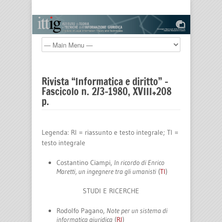
Rivista “Informatica e diritto” –
Fascicolo n. 2/3-1980, XVIII+208
p.
Legenda: RI = riassunto e testo integrale; TI =
testo integrale
Costantino Ciampi,
In ricordo di Enrico
Maretti, un ingegnere tra gli umanisti
(
TI
)
STUDI E RICERCHE
Rodolfo Pagano,
Note per un sistema di
informatica giuridica
(
RI
)