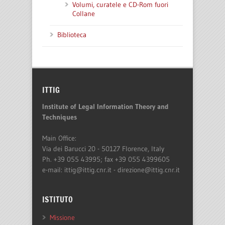
Volumi, curatele e CD-Rom fuori
Collane
Biblioteca
ITTIG
Institute of Legal Information Theory and
Techniques
Main Office:
Via dei Barucci 20 - 50127 Florence, Italy
Ph. +39 055 43995; fax +39 055 4399605
e-mail: ittig@ittig.cnr.it - direzione@ittig.cnr.it
ISTITUTO
Missione