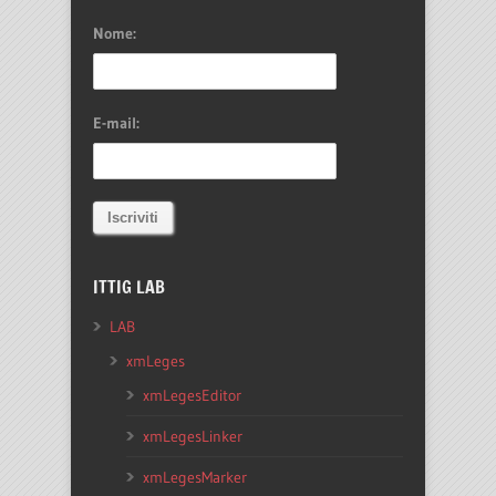
Nome:
E-mail:
ITTIG LAB
LAB
xmLeges
xmLegesEditor
xmLegesLinker
xmLegesMarker