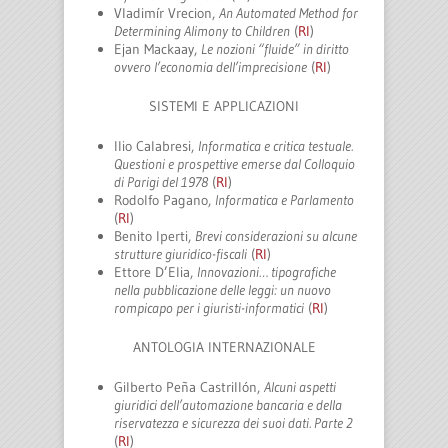
Vladimír Vrecion,
An Automated Method for
Determining Alimony to Children
(
RI
)
Ejan Mackaay,
Le nozioni “fluide” in diritto
ovvero l’economia dell’imprecisione
(
RI
)
SISTEMI E APPLICAZIONI
Ilio Calabresi,
Informatica e critica testuale.
Questioni e prospettive emerse dal Colloquio
di Parigi del 1978
(
RI
)
Rodolfo Pagano,
Informatica e Parlamento
(
RI
)
Benito Iperti,
Brevi considerazioni su alcune
strutture giuridico-fiscali
(
RI
)
Ettore D’Elia,
Innovazioni… tipografiche
nella pubblicazione delle leggi: un nuovo
rompicapo per i giuristi-informatici
(
RI
)
ANTOLOGIA INTERNAZIONALE
Gilberto Peña Castrillón,
Alcuni aspetti
giuridici dell’automazione bancaria e della
riservatezza e sicurezza dei suoi dati. Parte 2
(
RI
)