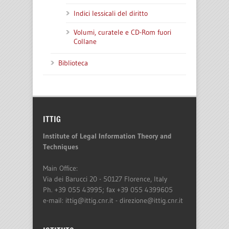
Indici lessicali del diritto
Volumi, curatele e CD-Rom fuori
Collane
Biblioteca
ITTIG
Institute of Legal Information Theory and
Techniques
Main Office:
Via dei Barucci 20 - 50127 Florence, Italy
Ph. +39 055 43995; fax +39 055 4399605
e-mail: ittig@ittig.cnr.it - direzione@ittig.cnr.it