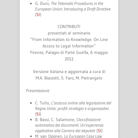
G. Duni,
The Telematic Procedures in the
European Union. Introducing a Draft Directive
(
SI
)
CONTRIBUTI
presentati al seminario
“From Information to Knowledge. On Line
Access to Legal Information”
Firenze, Palagio di Parte Guelfa, 6 maggio
2011
Versione italiana e aggiornata a cura di
M.A. Biasiotti, S. Faro, M. Pietrangelo
Presentazione
C. Tullo,
L’accesso online alla legislazione del
Regno Unito: profili strategici e organizzativi
(
SI
)
B. Bassi, C. Salamone,
Classificazione
automatica dei documenti. Un’esperienza
applicativa alla Camera dei deputati
(
SI
)
M. van Opijnen,
Lo European Case Law