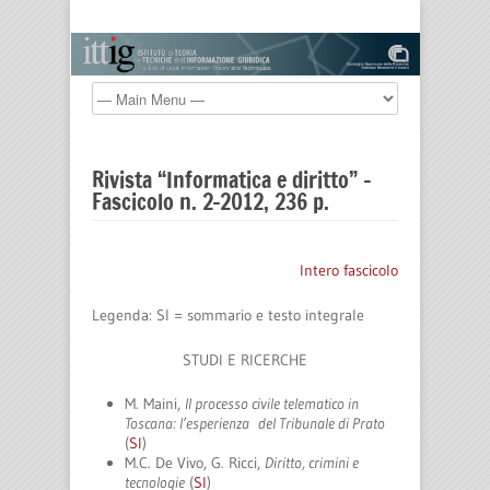
Rivista “Informatica e diritto” –
Fascicolo n. 2-2012, 236 p.
Intero fascicolo
Legenda: SI = sommario e testo integrale
STUDI E RICERCHE
M. Maini,
Il processo civile telematico in
Toscana: l’esperienza del Tribunale di Prato
(
SI
)
M.C. De Vivo, G. Ricci,
Diritto, crimini e
tecnologie
(
SI
)