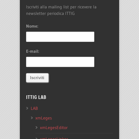
Iscriviti alla mailing list per ricevere la
newsletter periodica ITTIG
Nome:
E-mail:
ITTIG LAB
LAB
xmLeges
xmLegesEditor