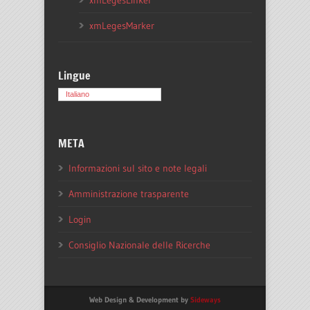
xmLegesLinker
xmLegesMarker
Lingue
Italiano
META
Informazioni sul sito e note legali
Amministrazione trasparente
Login
Consiglio Nazionale delle Ricerche
Web Design & Development by
Sideways