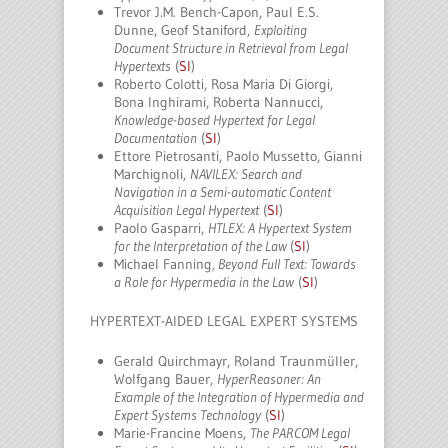
Trevor J.M. Bench-Capon, Paul E.S.
Dunne, Geof Staniford,
Exploiting
Document Structure in Retrieval from Legal
Hypertexts
(
SI
)
Roberto Colotti, Rosa Maria Di Giorgi,
Bona Inghirami, Roberta Nannucci,
Knowledge-based Hypertext for Legal
Documentation
(
SI
)
Ettore Pietrosanti, Paolo Mussetto, Gianni
Marchignoli,
NAVILEX: Search and
Navigation in a Semi-automatic Content
Acquisition Legal Hypertext
(
SI
)
Paolo Gasparri,
HTLEX: A Hypertext System
for the Interpretation of the Law
(
SI
)
Michael Fanning
, Beyond Full Text: Towards
a Role for Hypermedia in the Law
(
SI
)
HYPERTEXT-AIDED LEGAL EXPERT SYSTEMS
Gerald Quirchmayr, Roland Traunmüller,
Wolfgang Bauer,
HyperReasoner: An
Example of the Integration of Hypermedia and
Expert Systems Technology
(
SI
)
Marie-Francine Moens,
The PARCOM Legal