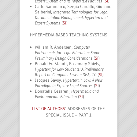
Expert System and Its Hypertext Facilities
(
SI
)
Carlo Sammarco, Sergio Cardillo, Giuliano
Salberini,
Integrated Technologies for Legal
Documentation Management: Hypertext and
Expert Systems
(
SI
)
HYPERMEDIA-BASED TEACHING SYSTEMS
William R. Andersen,
Computer
Enrichments for Legal Education: Some
Preliminary Design Considerations
(
SI
)
Ronald W. Staudt, Rosemary Shiels,
Hypertext for Law Students: A Preliminary
Report on Computer Law on Disk, 2.0
(
SI
)
Jacques Savoy,
Hypertext in Law: A New
Paradigm to Explore Legal Sources
(
SI
)
Donatella Cesareni,
Hypermedia and
Environmental Education
(
SI
)
LIST OF AUTHORS
‘ ADDRESSES OF THE
SPECIAL ISSUE – PART 1