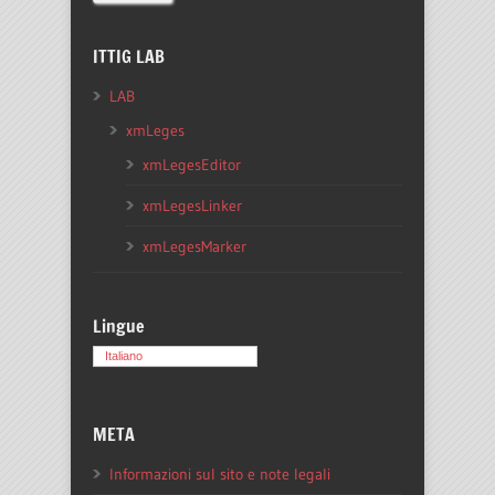
ITTIG LAB
LAB
xmLeges
xmLegesEditor
xmLegesLinker
xmLegesMarker
Lingue
Italiano
META
Informazioni sul sito e note legali