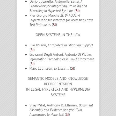
Dario Lucarella, Antonella Zanzi,
A
Framework for Integrating Browsing and
Searching in Hypertext Systems
(
SI
)
Pier Giorgio Marchetti,
BRAQUE: A
Hypertext-based Interface for Accessing Large
Text Databases
(
SI
)
OPEN SYSTEMS IN THE LAW
Eve Wilson,
Computers in Litigation Support
(
SI
)
Giovanni Degli Antoni, Antonio Di Pietro,
Information Technologies in Law Enforcement
(
SI
)
Marc Lauritsen,
Ex Libris …
(
SI
)
SEMANTIC MODELS AND KNOWLEDGE
REPRESENTATION
IN LEGAL HYPERTEXT AND HYPERMEDIA
SYSTEMS
Vijay Mital, Anthony D. Elliman,
Document
Assembly and Evidence Analysis: Two
Approaches to Hypertext
(
SI
)