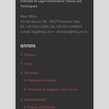
Institute of Legal Information Theory and
Techniques
Main Office:
Via dei Barucci 20 - 50127 Florence, Italy
Ph. +39 055 43995; fax +39 055 4399605
e-mail: ittig@ittig.cnr.it - direzione@ittig.cnr.it
ISTITUTO
Missione
Storia
Personale
Personale di ricerca
Personale di supporto alla ricerca
Organizzazione
Organi istituzionali