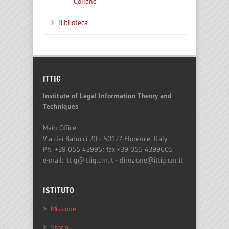
Collane
Biblioteca
ITTIG
Institute of Legal Information Theory and
Techniques
Main Office:
Via dei Barucci 20 - 50127 Florence, Italy
Ph. +39 055 43995; fax +39 055 4399605
e-mail: ittig@ittig.cnr.it - direzione@ittig.cnr.it
ISTITUTO
Missione
Storia