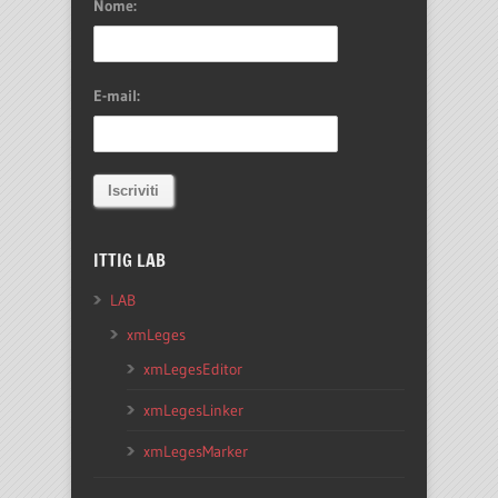
Nome:
E-mail:
ITTIG LAB
LAB
xmLeges
xmLegesEditor
xmLegesLinker
xmLegesMarker