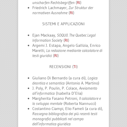
unscharfen Rechtsbegriffen
(
RI
)
Friedrich Lachmayer,
Zur Struktur der
normativen Ausnahme
(
RI
)
SISTEMI E APPLICAZIONI
Ejan Mackaay,
SOQUIJ. The Quebec Legal
Information Society
(
RI
)
Argemi J. Estapa, Angelo Gallizia, Enrico
Maretti,
La redazione mediante calcolatore di
testi giuridici
(
RI
)
RECENSIONI (
TI
)
Giuliano Di Bernardo (a cura di),
Logica
deontica e semantica
(Antonio A. Martino)
J. Poly, P. Poulin, P. Colace,
Avviamento
all’informatica
(Isabella D’Elia)
Margherita Fasano Petroni,
Il calcolatore e
lo sviluppo mentale
(Roberta Nannucci)
Costantino Ciampi, Elio Fameli (a cura di),
Rassegna bibliografica dei più recenti testi
monografici pubblicati nel campo
dell’informatica giuridica