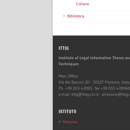
Collane
Biblioteca
ITTIG
Institute of Legal Information Theory an
Techniques
Main Office:
Via dei Barucci 20 - 50127 Florence, Italy
Ph. +39 055 43995; fax +39 055 43996
e-mail: ittig@ittig.cnr.it - direzione@ittig.
ISTITUTO
Missione