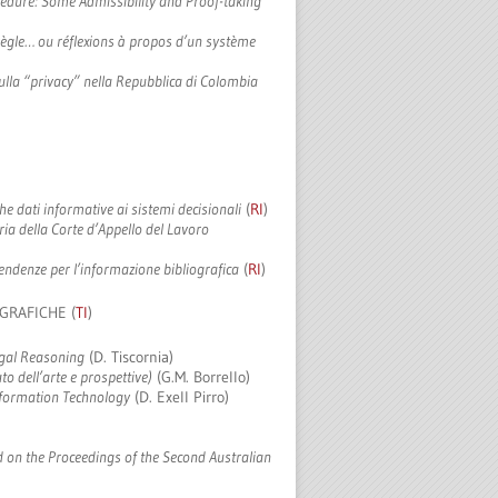
cedure: Some Admissibility and Proof-taking
ègle… ou réflexions à propos d’un système
ulla “privacy” nella Repubblica di Colombia
I
he dati informative ai sistemi decisionali
(
RI
)
ria della Corte d’Appello del Lavoro
tendenze per l’informazione bibliografica
(
RI
)
GRAFICHE (
TI
)
Legal Reasoning
(D. Tiscornia)
to dell’arte e prospettive)
(G.M. Borrello)
nformation Technology
(D. Exell Pirro)
d on the Proceedings of the Second Australian