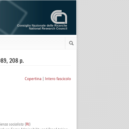
989, 208 p.
Copertina
|
Intero fascicolo
rienza socialista
(
RI
)