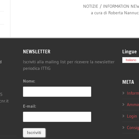
NOTIZIE / INFORMATION NEW
a cura di
Roberta Nannuc
NEWSLETTER
Lingue
Italiano
d
Iscriviti alla mailing list per ricevere la newsletter
periodica ITTIG
Nome:
META
Inform
05
cnr.it
Ammini
E-mail:
Login
Consig