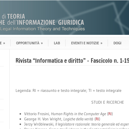
E
»
OPPORTUNITÀ
»
LAB
EVENTI E NOTIZIE
»
DOGI
Rivista “Informatica e diritto” – Fascicolo n. 1-1
Legenda: RI = riassunto e testo integrale; TI = testo integrale
STUDI E RICERCHE
Vittorio Frosini,
Human Rights in the Computer Age
(
RI
)
George H. Von Wright,
Logiche della verità
(
RI
)
Jerzy Wróblewski,
Il legislatore razionale: teoria generale ed espe