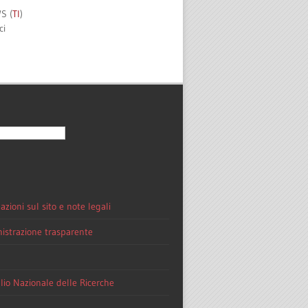
S (
TI
)
ci
azioni sul sito e note legali
strazione trasparente
lio Nazionale delle Ricerche