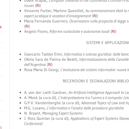
Davor Krapac,
Computer Evidence in the Continental Criminal Pro
Issues
(
RI
)
Vincente Fortier, Martine Quenillet,
Au commencement était la r
expert juridique à vocation d’enseignement
(
RI
)
Maria Fernanda Guerrero,
Osservazioni sulla proposta di legge s
(
RI
)
e
Angelo Flores,
Riforme scolastiche e autonomie locali
(
RI
)
SISTEMI E APPLICAZION
Giancarlo Taddei Elmi,
Informatica e scienza giuridica: dalle banc
Ofelia Sara de Palma de Beatti,
Informatizzazione della Cancelle
dell’Argentina
(
RI
)
Rosa Maria Di Giorgi,
L’evoluzione dei sistemi informativi: nuove 
RECENSIONI E SEGNALAZIONI BIBLIO
A. von der Lieth Gardner,
An Artificial Intelligence Approach to 
A. Monk (a cura di),
L’interpretazione tra l’uomo e il computer (sta
G.P.V. Vandenberghe (a cura di),
Advanced Topics of Law and I
M.G. Losano,
L’informatica e l’analisi delle procedure giuridiche
N. Bryant,
Managing Expert Systems
J. Ross Quinlan (a cura di),
Applications of Expert Systems (base
Conference)
i