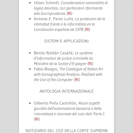
Ulises Schmill,
Considerazioni semantiche di
logica deontica, con particolare riferimento
alla Giurisprudenza
(
RI
)
Antonio E. Perez Luño,
La proteccion
de la
intimidad frente a la informática en la
Constitución española de 1978
(
RI
)
SISTEMI E APPLICAZIONI
Benito Roldán Casañé,
Le système
d’information de justice criminelle du
Ministère de la Justice d’Espagne
(
RI
)
Fabio Bisogni,
The Catalogue of Italian Art
with Iconographical Analysis, Realized with
the Use of the Computer
(
RI
)
ANTOLOGIA INTERNAZIONALE
Gilberto Peña Castrillón,
Alcuni aspetti
giuridici dell’automazione bancaria e della
riservatezza e sicurezza dei suoi dati. Parte 1
(
RI
)
NOTIZIARIO DEL CED DELLA CORTE SUPREMA