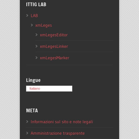
ITTIG LAB
LAB
xmLeges
xmLegesEditor
xmLegesLinker
xmLegesMarker
Lingue
Italiano
META
Informazioni sul sito e note legali
Amministrazione trasparente