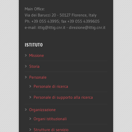
Main Office:
Via dei Barucci 20 - 50127 Florence, Italy
Ph. +39 055 43995; fax +39 055 4399605
e-mail: ittig@ittig.cnr.it - direzione@ittig.cnr.it
ISTITUTO
Missione
Storia
Personale
Personale di ricerca
Personale di supporto alla ricerca
Organizzazione
Organi istituzionali
Strutture di servizio