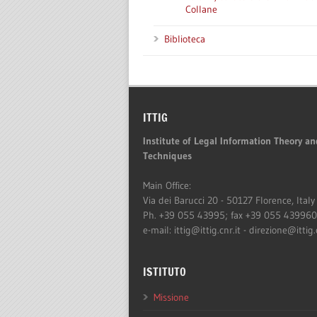
Collane
Biblioteca
ITTIG
Institute of Legal Information Theory an
Techniques
Main Office:
Via dei Barucci 20 - 50127 Florence, Italy
Ph. +39 055 43995; fax +39 055 43996
e-mail: ittig@ittig.cnr.it - direzione@ittig.
ISTITUTO
Missione