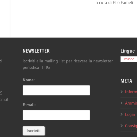
a cura di
Elio Fameli
NEWSLETTER
Lingue
Italiano
d
Iscriviti alla mailing list per ricevere la newsletter
periodica ITTIG
Nome:
META
Inform
05
cnr.it
Ammini
E-mail:
Login
Consig