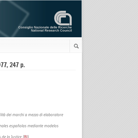
977, 247 p.
lità dei marchi a mezzo di elaboratore
 penales españolas mediante modelos
 de la Justice
(
RI
)