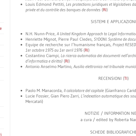
Louis Edmond Pettiti,
Les protections juridiques et législatives d
privée et du contrôle des banques de données
(
RI
)
SISTEMI E APPLICAZION
e
N.H. Nunn-Price,
A United Kingdom Approach to Legal Information
Henriette Mignot, Pierre Paul Cledes,
SYDONI. Système de docu
Equipe de recherche sur l’humanisme français,
Project RESE
1er octobre 1975 au 1er avril 1976
(
RI
)
Costantino Ciampi,
La ricerca automatica dei documenti nell’archi
d’informatica e diritto)
(
RI
)
Antonio Anselmo Martino,
Ausilio elettronico nel tribunale munic
RECENSIONI (
TI
)
Paolo M. Manacorda,
Il calcolatore del capitale
(Gianfranco Carid
Lucie Fossier, Gian Piero Zarri,
L’indexation automatique des so
Mercatali)
NOTIZIE / INFORMATION N
a cura / edited by
Roberta Na
SCHEDE BIBLIOGRAFICH
i