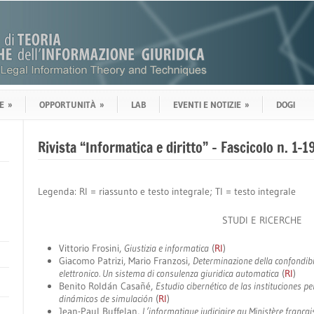
E
»
OPPORTUNITÀ
»
LAB
EVENTI E NOTIZIE
»
DOGI
Rivista “Informatica e diritto” – Fascicolo n. 1-1
Legenda: RI = riassunto e testo integrale; TI = testo integrale
STUDI E RICERCHE
Vittorio Frosini,
Giustizia e informatica
(
RI
)
Giacomo Patrizi, Mario Franzosi,
Determinazione della confondibi
elettronico. Un sistema di consulenza giuridica automatica
(
RI
)
Benito Roldán Casañé,
Estudio cibernético de las instituciones
dinámicos de simulación
(
RI
)
Jean-Paul Buffelan,
L’informatique judiciaire au Ministère français