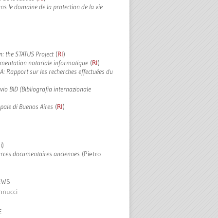
ans le domaine de la protection de la vie
I
: the STATUS Project
(
RI
)
mentation notariale informatique
(
RI
)
DA:
Rapport sur les recherches effectuées du
vio BID (Bibliografia internazionale
ipale di Buenos Aires
(
RI
)
i)
urces documentaires anciennes
(Pietro
EWS
nnucci
E