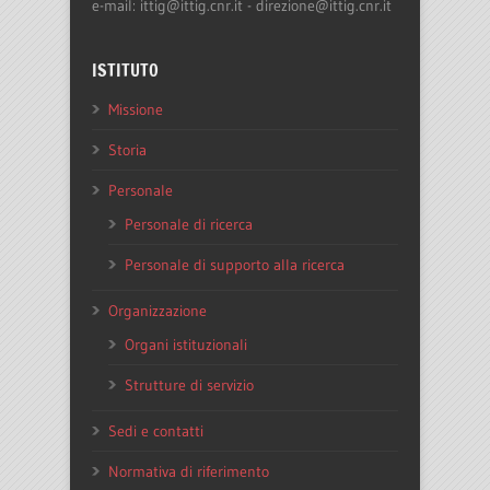
e-mail: ittig@ittig.cnr.it - direzione@ittig.cnr.it
ISTITUTO
Missione
Storia
Personale
Personale di ricerca
Personale di supporto alla ricerca
Organizzazione
Organi istituzionali
Strutture di servizio
Sedi e contatti
Normativa di riferimento