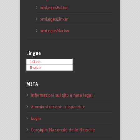
xmLegesEditor
xmLegesLinker
xmLegesMarker
Lingue
Italiano
English
META
Informazioni sul sito e note legali
Amministrazione trasparente
Login
Consiglio Nazionale delle Ricerche