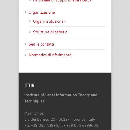
Personale di supporto alla ricerca
Organizzazione
Organi istituzionali
Strutture di servizio
Sedi e contatti
Normativa di riferimento
ITTIG
Institute of Legal Information Theory and
Techniques
Main Office:
Via dei Barucci 20 - 50127 Florence, Italy
Ph. +39 055 43995; fax +39 055 4399605