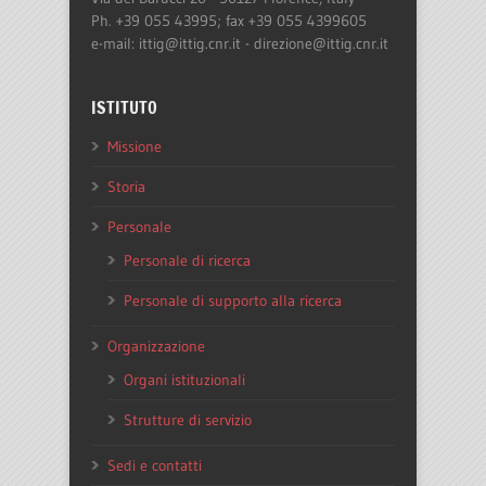
Ph. +39 055 43995; fax +39 055 4399605
e-mail: ittig@ittig.cnr.it - direzione@ittig.cnr.it
ISTITUTO
Missione
Storia
Personale
Personale di ricerca
Personale di supporto alla ricerca
Organizzazione
Organi istituzionali
Strutture di servizio
Sedi e contatti