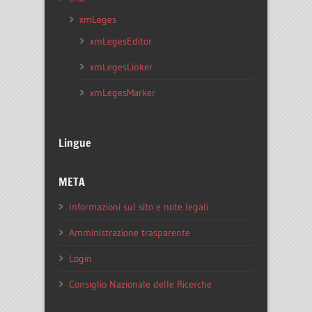
xmLeges
xmLegesEditor
xmLegesLinker
xmLegesMarker
Lingue
META
Informazioni sul sito e note legali
Amministrazione trasparente
Login
Consiglio Nazionale delle Ricerche