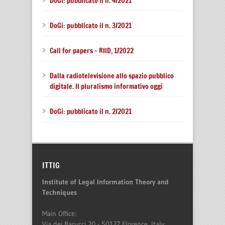
DoGi: pubblicato il n. 4/2021
DoGi: pubblicato il n. 3/2021
Call for papers – RIID, 1/2022
Dalla radiotelevisione allo spazio pubblico
digitale. Il pluralismo informativo oggi
DoGi: pubblicato il n. 2/2021
ITTIG
Institute of Legal Information Theory and
Techniques
Main Office:
Via dei Barucci 20 - 50127 Florence, Italy