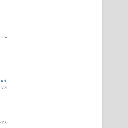
-324
tori
-339
-356