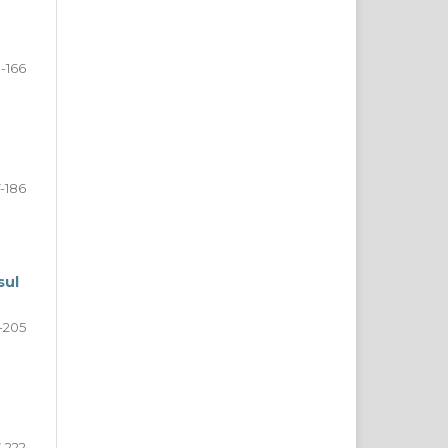
3-166
7-186
sul
-205
-222