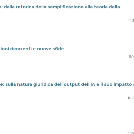
a: dalla retorica della semplificazione alla teoria della
14
tioni ricorrenti e nuove sfide
16
e: sulla natura giuridica dell’output dell’IA e il suo impatto 
187
207