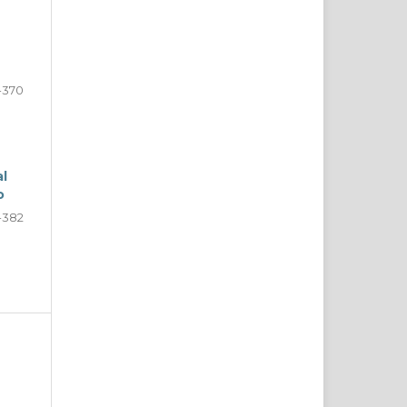
-370
al
o
-382