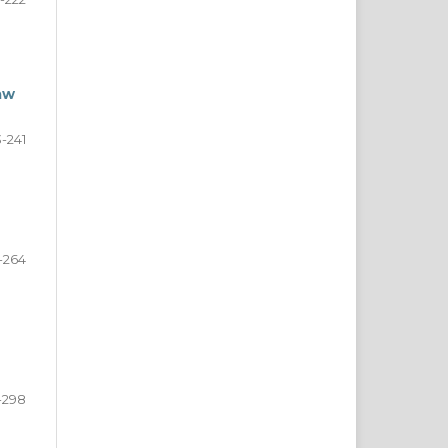
aw
-241
-264
-298