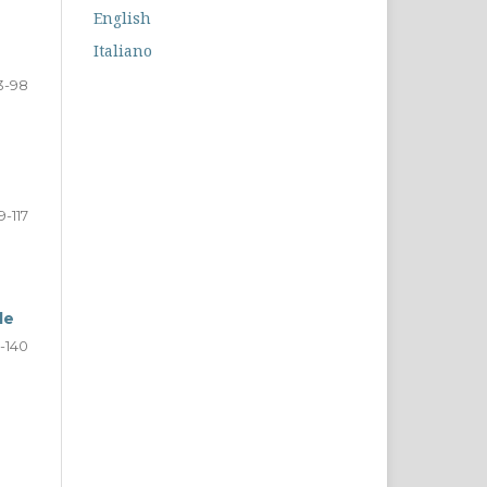
English
Italiano
3-98
9-117
le
9-140