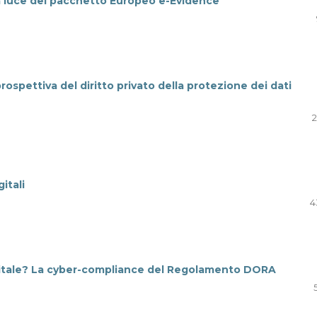
lla luce del pacchetto Europeo e-Evidence
prospettiva del diritto privato della protezione dei dati
2
itali
4
digitale? La cyber-compliance del Regolamento DORA