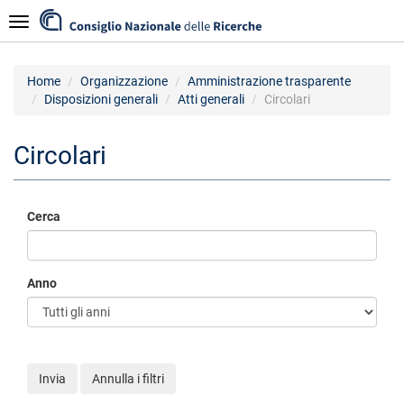
Salta
Navigazione
al
contenuto
principale
Home
Organizzazione
Amministrazione trasparente
Disposizioni generali
Atti generali
Circolari
Circolari
Cerca
Anno
Invia
Annulla i filtri