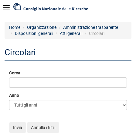
Salta
Navigazione
al
contenuto
principale
Home
Organizzazione
Amministrazione trasparente
Disposizioni generali
Atti generali
Circolari
Circolari
Cerca
Anno
Invia
Annulla i filtri