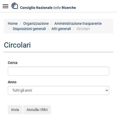
Salta
Navigazione
al
contenuto
principale
Home
Organizzazione
Amministrazione trasparente
Disposizioni generali
Atti generali
Circolari
Circolari
Cerca
Anno
Invia
Annulla i filtri